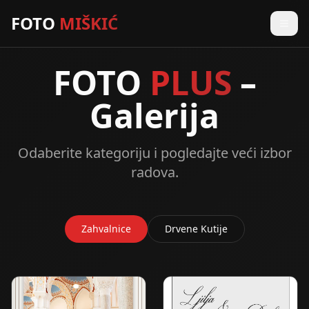
FOTO
MIŠKIĆ
FOTO
PLUS
–
Galerija
Odaberite kategoriju i pogledajte veći izbor
radova.
Zahvalnice
Drvene Kutije